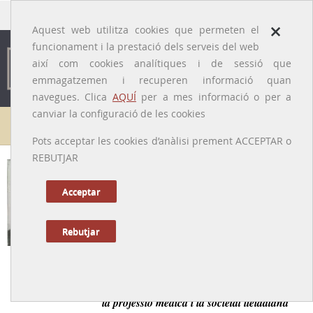
traducido por
×
Aquest web utilitza cookies que permeten el
funcionament i la prestació dels serveis del web
així com cookies analítiques i de sessió que
emmagatzemen i recuperen informació quan
navegues. Clica
AQUÍ
per a mes informació o per a
canviar la configuració de les cookies
Galeria de metges
Pots acceptar les cookies d’anàlisi prement ACCEPTAR o
REBUTJAR
Josep Rabasa i Fontseré
[Lleida, 04/08/1883 – 30/08/1959]
Acceptar
Rebutjar
Tornar a la Biografia
Un metge lleidatà amb nombroses iniciatives en favor de
la professió mèdica i la societat lleidatana