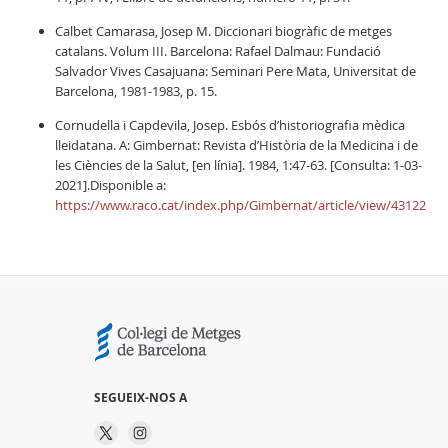
Calbet Camarasa, Josep M. Diccionari biogràfic de metges
catalans. Volum III. Barcelona: Rafael Dalmau: Fundació
Salvador Vives Casajuana: Seminari Pere Mata, Universitat de
Barcelona, 1981-1983, p. 15.
Cornudella i Capdevila, Josep. Esbós d’historiografia mèdica
lleidatana. A: Gimbernat: Revista d’Història de la Medicina i de
les Ciències de la Salut, [en línia]. 1984, 1:47-63. [Consulta: 1-03-
2021].Disponible a:
https://www.raco.cat/index.php/Gimbernat/article/view/43122
SEGUEIX-NOS A