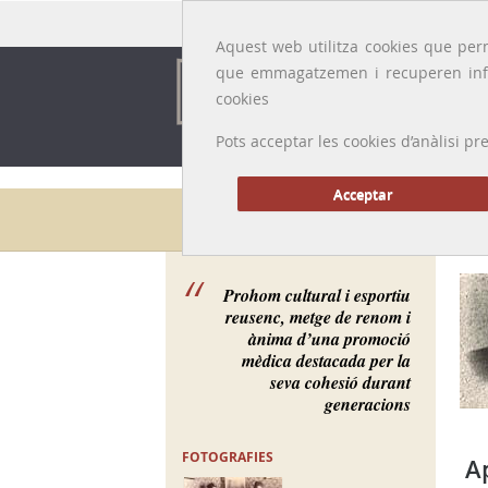
Idioma:
Català
|
Castellano
|
English
|
Français
Aquest web utilitza cookies que perm
que emmagatzemen i recuperen inf
cookies
Pots acceptar les cookies d’anàlisi
Acceptar
Galeria de metges
Prohom cultural i esportiu
reusenc, metge de renom i
ànima d’una promoció
mèdica destacada per la
seva cohesió durant
generacions
FOTOGRAFIES
A