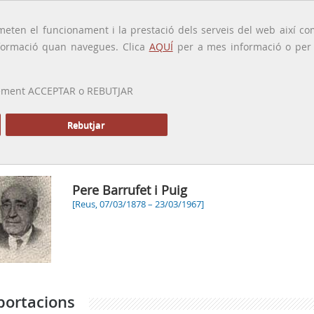
traducido por
eten el funcionament i la prestació dels serveis del web així com
ormació quan navegues. Clica
AQUÍ
per a mes informació o per a
 prement ACCEPTAR o REBUTJAR
PRESENTACIÓ
GALERIA
ALTRES GALERIES
MEMÒRIA P
Rebutjar
Pere Barrufet i Puig
[Reus, 07/03/1878 – 23/03/1967]
portacions