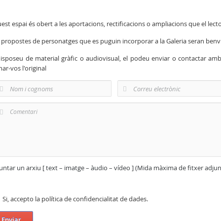
est espai és obert a les aportacions, rectificacions o ampliacions que el lecto
 propostes de personatges que es puguin incorporar a la Galeria seran ben
disposeu de material gràfic o audiovisual, el podeu enviar o contactar am
nar-vos l'original
untar un arxiu [ text – imatge – àudio – vídeo ] (Mida màxima de fitxer adju
Si, accepto la política de confidencialitat de dades.
Enviar