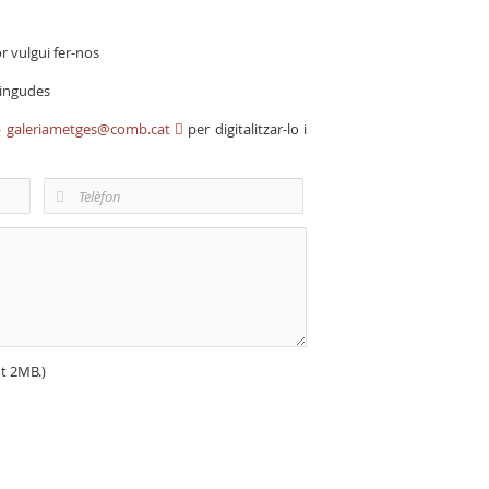
r vulgui fer-nos
vingudes
b
galeriametges@comb.cat
per digitalitzar-lo i
nt 2MB.)