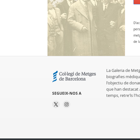
D'ac
pers
metg
de l
La Galeria de Met
biografies mèdiqu
l'objectiu de dona
que han destacat al
SEGUEIX-NOS A
temps, retre'ls l'