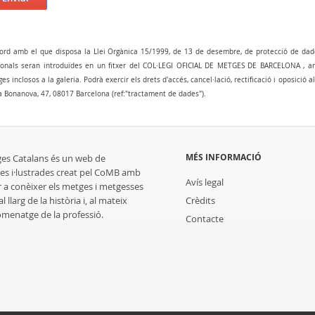
ord amb el que disposa la Llei Orgànica 15/1999, de 13 de desembre, de protecció de dad
onals seran introduïdes en un fitxer del COL·LEGI OFICIAL DE METGES DE BARCELONA , amb 
es inclosos a la galeria. Podrà exercir els drets d'accés, cancel·lació, rectificació i oposició 
a Bonanova, 47, 08017 Barcelona (ref:"tractament de dades").
MÉS INFORMACIÓ
ges Catalans és un web de
es i·lustrades creat pel CoMB amb
Avís legal
r a conèixer els metges i metgesses
 llarg de la història i, al mateix
Crèdits
homenatge de la professió.
Contacte