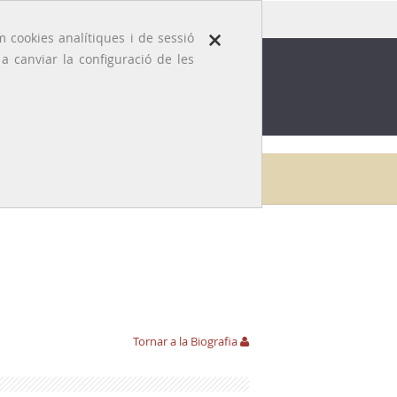
×
 cookies analítiques i de sessió
 canviar la configuració de les
ROFESSIÓ
EFEMÈRIDES MÈDIQUES
Inici
Galeria
Pere Barrufet i Puig
Aportacions
Tornar a la Biografia