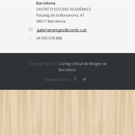
Barcelona
UNITAT D'ESTUDIS ACADÈMICS
Passeig de la Bonanova, 47
08017 Barcelona
34 935 678 888
Copyright © 2015
Col·legi Oficial de Metges de
Barcelona
.
Segueix-nos a: