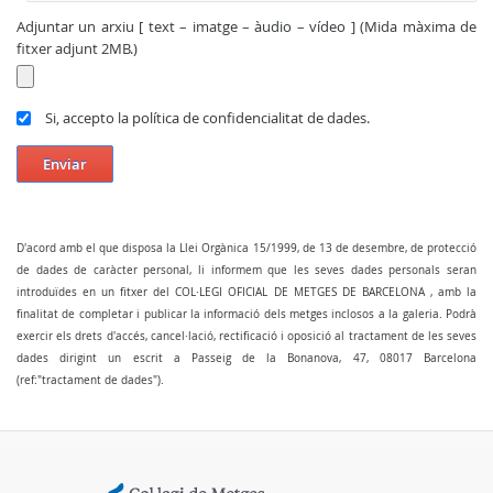
Adjuntar un arxiu [ text – imatge – àudio – vídeo ] (Mida màxima de
fitxer adjunt 2MB.)
Si, accepto la política de confidencialitat de dades.
Enviar
D'acord amb el que disposa la Llei Orgànica 15/1999, de 13 de desembre, de protecció
de dades de caràcter personal, li informem que les seves dades personals seran
introduïdes en un fitxer del COL·LEGI OFICIAL DE METGES DE BARCELONA , amb la
finalitat de completar i publicar la informació dels metges inclosos a la galeria. Podrà
exercir els drets d'accés, cancel·lació, rectificació i oposició al tractament de les seves
dades dirigint un escrit a Passeig de la Bonanova, 47, 08017 Barcelona
(ref:"tractament de dades").