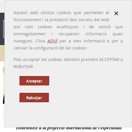
traducido por
×
Aquest web utilitza cookies que permeten el
funcionament i la prestació dels serveis del web
així com cookies analítiques i de sessió que
emmagatzemen i recuperen informació quan
navegues. Clica
AQUÍ
per a mes informació o per a
canviar la configuració de les cookies
Galeria de metges
Pots acceptar les cookies d’anàlisi prement ACCEPTAR o
REBUTJAR
Josep Cabré i Piera
[Barcelona, 1933 - Madrid, 1981]
Acceptar
Rebutjar
Tornar a la Biografia
Figura clau de la Dermatologia del seu temps, que
contribueix a la projecció internacional de l'especialitat