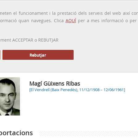
traducido por
eten el funcionament i la prestació dels serveis del web així com
ormació quan navegues. Clica
AQUÍ
per a mes informació o per a
 prement ACCEPTAR o REBUTJAR
PRESENTACIÓ
GALERIA
ALTRES GALERIES
MEMÒRIA P
Rebutjar
Magí Güixens Ribas
[El Vendrell (Baix Penedès), 11/12/1908 – 12/06/1961]
portacions