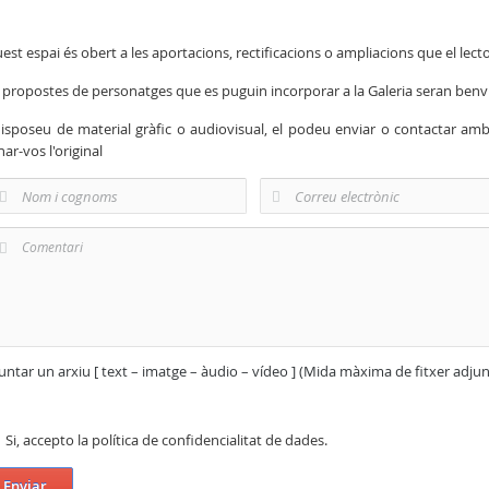
est espai és obert a les aportacions, rectificacions o ampliacions que el lecto
 propostes de personatges que es puguin incorporar a la Galeria seran ben
disposeu de material gràfic o audiovisual, el podeu enviar o contactar am
nar-vos l'original
untar un arxiu [ text – imatge – àudio – vídeo ] (Mida màxima de fitxer adju
Si, accepto la política de confidencialitat de dades.
Enviar