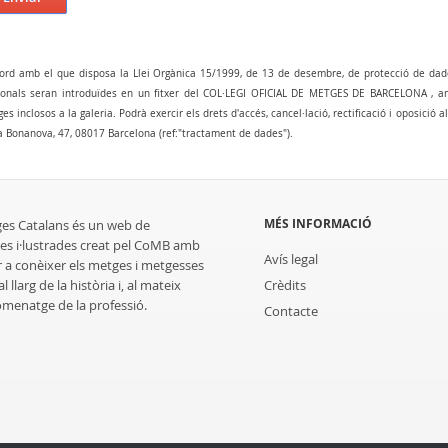
ord amb el que disposa la Llei Orgànica 15/1999, de 13 de desembre, de protecció de dad
onals seran introduïdes en un fitxer del COL·LEGI OFICIAL DE METGES DE BARCELONA , amb 
es inclosos a la galeria. Podrà exercir els drets d'accés, cancel·lació, rectificació i oposició 
a Bonanova, 47, 08017 Barcelona (ref:"tractament de dades").
MÉS INFORMACIÓ
ges Catalans és un web de
es i·lustrades creat pel CoMB amb
Avís legal
r a conèixer els metges i metgesses
 llarg de la història i, al mateix
Crèdits
homenatge de la professió.
Contacte