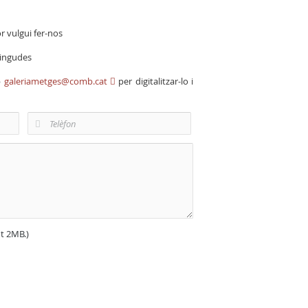
r vulgui fer-nos
vingudes
b
galeriametges@comb.cat
per digitalitzar-lo i
nt 2MB.)