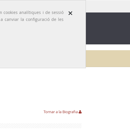
×
 cookies analítiques i de sessió
 canviar la configuració de les
ROFESSIÓ
EFEMÈRIDES MÈDIQUES
Inici
Galeria
Magí Güixens Ribas
Aportacions
Tornar a la Biografia