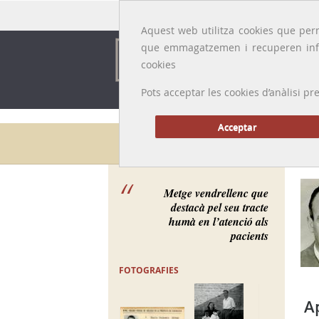
Idioma:
Català
|
Castellano
|
English
|
Français
Aquest web utilitza cookies que perm
que emmagatzemen i recuperen inf
cookies
Pots acceptar les cookies d’anàlisi
Acceptar
Galeria de metges
Metge vendrellenc que
destacà pel seu tracte
humà en l’atenció als
pacients
FOTOGRAFIES
A