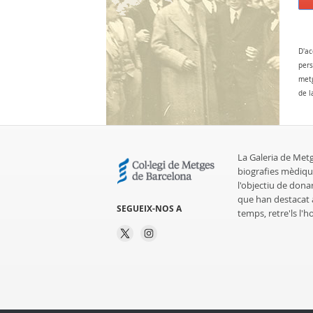
D'ac
pers
metg
de l
La Galeria de Met
biografies mèdiqu
l'objectiu de dona
que han destacat al
SEGUEIX-NOS A
temps, retre'ls l'