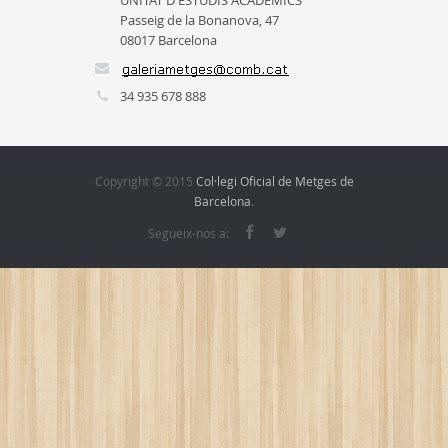
UNITAT D'ESTUDIS ACADÈMICS
Passeig de la Bonanova, 47
08017 Barcelona
34 935 678 888
Copyright © 2015
Col·legi Oficial de Metges de
Barcelona
.
Segueix-nos a: