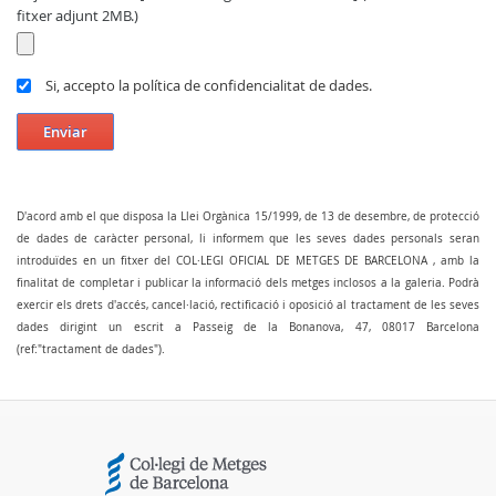
fitxer adjunt 2MB.)
Si, accepto la política de confidencialitat de dades.
Enviar
D'acord amb el que disposa la Llei Orgànica 15/1999, de 13 de desembre, de protecció
de dades de caràcter personal, li informem que les seves dades personals seran
introduïdes en un fitxer del COL·LEGI OFICIAL DE METGES DE BARCELONA , amb la
finalitat de completar i publicar la informació dels metges inclosos a la galeria. Podrà
exercir els drets d'accés, cancel·lació, rectificació i oposició al tractament de les seves
dades dirigint un escrit a Passeig de la Bonanova, 47, 08017 Barcelona
(ref:"tractament de dades").