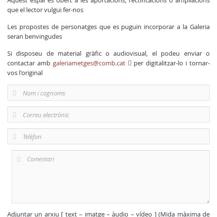
Aquest espai és obert a les aportacions, rectificacions o ampliacions
que el lector vulgui fer-nos
Les propostes de personatges que es puguin incorporar a la Galeria
seran benvingudes
Si disposeu de material gràfic o audiovisual, el podeu enviar o
contactar amb
galeriametges@comb.cat
per digitalitzar-lo i tornar-
vos l'original
Adjuntar un arxiu [ text – imatge – àudio – vídeo ] (Mida màxima de