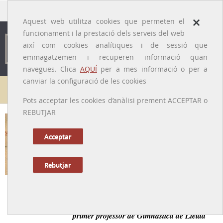
traducido por
×
Aquest web utilitza cookies que permeten el
funcionament i la prestació dels serveis del web
així com cookies analítiques i de sessió que
emmagatzemen i recuperen informació quan
navegues. Clica
AQUÍ
per a mes informació o per a
canviar la configuració de les cookies
Galeria de metges
Pots acceptar les cookies d’anàlisi prement ACCEPTAR o
REBUTJAR
Tomàs Casals i Ibarz
[ Lleida, 1815 – 1895 ]
Acceptar
Rebutjar
Tornar a la Biografia
Reconegut metge i cirurgià lleidatà del segle XIX,
primer professor de Gimnàstica de Lleida