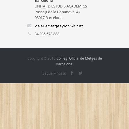
Barcelona
UNITAT D'ESTUDIS ACADÈMICS
Passeig de la Bonanova, 47
08017 Barcelona
34 935 678 888
Copyright © 2015
Col·legi Oficial de Metges de
Barcelona
.
Segueix-nos a: