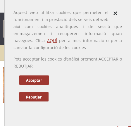
traducido por
×
Aquest web utilitza cookies que permeten el
funcionament i la prestació dels serveis del web
així com cookies analítiques i de sessió que
emmagatzemen i recuperen informació quan
navegues. Clica
AQUÍ
per a mes informació o per a
canviar la configuració de les cookies
Galeria de metges
Pots acceptar les cookies d’anàlisi prement ACCEPTAR o
REBUTJAR
Acceptar
Rebutjar
Vicenç Castelló [Cacciallebre o Catxallebre]
[Malta, ca. 1550 - Barcelona, 1614]
Tornar a la Biografia