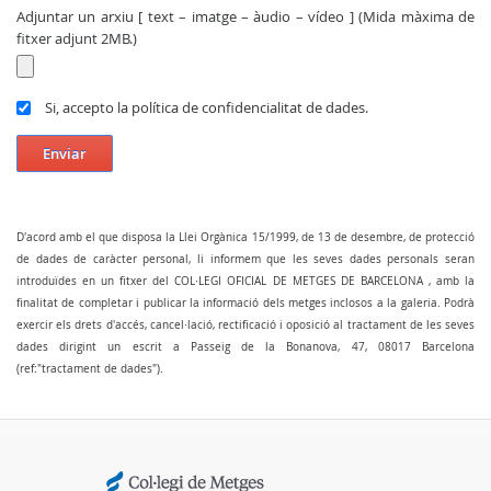
Adjuntar un arxiu [ text – imatge – àudio – vídeo ] (Mida màxima de
fitxer adjunt 2MB.)
Si, accepto la política de confidencialitat de dades.
Enviar
D'acord amb el que disposa la Llei Orgànica 15/1999, de 13 de desembre, de protecció
de dades de caràcter personal, li informem que les seves dades personals seran
introduïdes en un fitxer del COL·LEGI OFICIAL DE METGES DE BARCELONA , amb la
finalitat de completar i publicar la informació dels metges inclosos a la galeria. Podrà
exercir els drets d'accés, cancel·lació, rectificació i oposició al tractament de les seves
dades dirigint un escrit a Passeig de la Bonanova, 47, 08017 Barcelona
(ref:"tractament de dades").