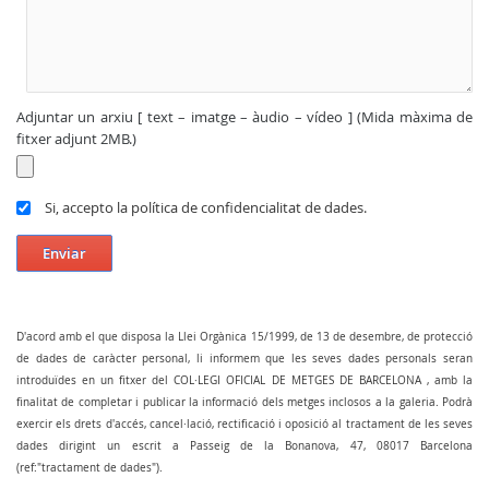
Adjuntar un arxiu [ text – imatge – àudio – vídeo ] (Mida màxima de
fitxer adjunt 2MB.)
Si, accepto la política de confidencialitat de dades.
Enviar
D'acord amb el que disposa la Llei Orgànica 15/1999, de 13 de desembre, de protecció
de dades de caràcter personal, li informem que les seves dades personals seran
introduïdes en un fitxer del COL·LEGI OFICIAL DE METGES DE BARCELONA , amb la
finalitat de completar i publicar la informació dels metges inclosos a la galeria. Podrà
exercir els drets d'accés, cancel·lació, rectificació i oposició al tractament de les seves
dades dirigint un escrit a Passeig de la Bonanova, 47, 08017 Barcelona
(ref:"tractament de dades").