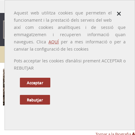
traducido por
×
Aquest web utilitza cookies que permeten el
funcionament i la prestació dels serveis del web
així com cookies analítiques i de sessió que
emmagatzemen i recuperen informació quan
navegues. Clica
AQUÍ
per a mes informació o per a
canviar la configuració de les cookies
Galeria de metges
Pots acceptar les cookies d’anàlisi prement ACCEPTAR o
REBUTJAR
Acceptar
Rebutjar
Francesc Santponç i Roca [o Sanponts o
Sampons o Santpons]
[Barcelona, 01710/1756 - 04/1821]
Tornar a la Biografia