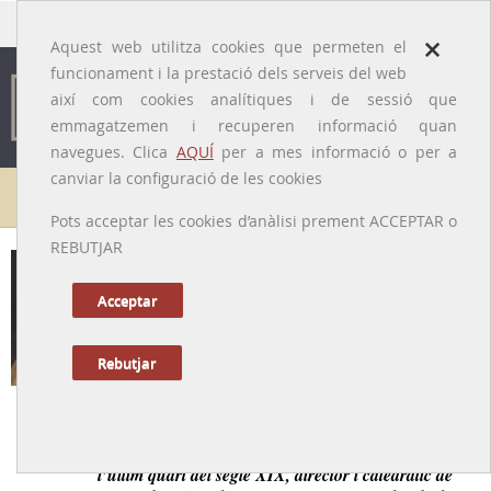
traducido por
×
Aquest web utilitza cookies que permeten el
funcionament i la prestació dels serveis del web
així com cookies analítiques i de sessió que
emmagatzemen i recuperen informació quan
navegues. Clica
AQUÍ
per a mes informació o per a
canviar la configuració de les cookies
Galeria de metges
Pots acceptar les cookies d’anàlisi prement ACCEPTAR o
REBUTJAR
Josep Oriol Combelles i Navarra
[ Barcelona, 1841 – Lleida, 1897 ]
Acceptar
Rebutjar
Tornar a la Biografia
Metge amb fortes conviccions socials a la Lleida de
l’últim quart del segle XIX, director i catedràtic de