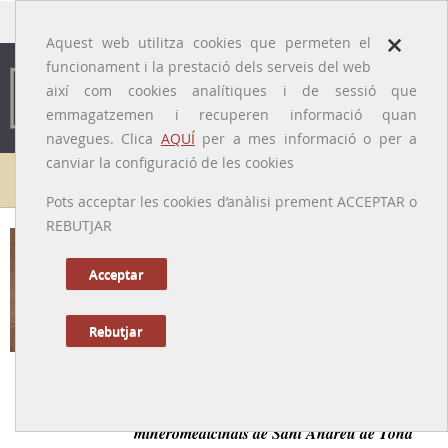
traducido por
×
Aquest web utilitza cookies que permeten el
funcionament i la prestació dels serveis del web
així com cookies analítiques i de sessió que
emmagatzemen i recuperen informació quan
navegues. Clica
AQUÍ
per a mes informació o per a
canviar la configuració de les cookies
Galeria de metges
Pots acceptar les cookies d’anàlisi prement ACCEPTAR o
REBUTJAR
Antoni Bayés i Fuster
[Taradell, 1842 – Vic, 1899]
Acceptar
Rebutjar
Tornar a la Biografia
Facultatiu expert, descobridor de les aigües
mineromedicinals de Sant Andreu de Tona