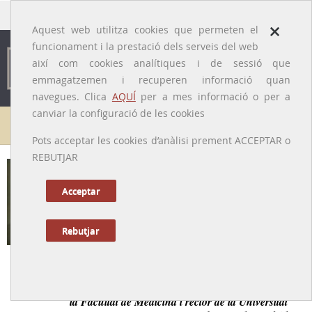
traducido por
×
Aquest web utilitza cookies que permeten el
funcionament i la prestació dels serveis del web
així com cookies analítiques i de sessió que
emmagatzemen i recuperen informació quan
navegues. Clica
AQUÍ
per a mes informació o per a
canviar la configuració de les cookies
Galeria de metges
Pots acceptar les cookies d’anàlisi prement ACCEPTAR o
REBUTJAR
Lleó Cardenal i Pujals
[Barcelona, 31/01/1878 – Madrid, 14/06/1960]
Acceptar
Rebutjar
Tornar a la Biografia
Destacat cirurgià, catedràtic de patologia quirúrgica de
la Facultat de Medicina i rector de la Universitat