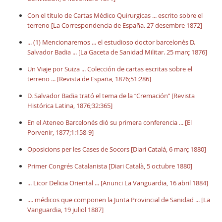
Con el título de Cartas Médico Quirurgicas ... escrito sobre el
terreno [La Correspondencia de España. 27 desembre 1872]
... (1) Mencionaremos ... el estudioso doctor barcelonès D.
Salvador Badia ... [La Gaceta de Sanidad Militar. 25 març 1876]
Un Viaje por Suiza ... Colección de cartas escritas sobre el
terreno ... [Revista de España, 1876;51:286]
D. Salvador Badia trató el tema de la ‘‘Cremación’’ [Revista
Histórica Latina, 1876;32:365]
En el Ateneo Barcelonés dió su primera conferencia ... [El
Porvenir, 1877;1:158-9]
Oposicions per les Cases de Socors [Diari Catalá, 6 març 1880]
Primer Congrés Catalanista [Diari Català, 5 octubre 1880]
... Licor Delicia Oriental ... [Anunci La Vanguardia, 16 abril 1884]
.... médicos que componen la Junta Provincial de Sanidad ... [La
Vanguardia, 19 juliol 1887]