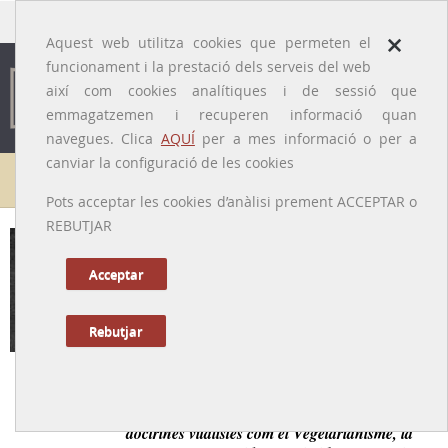
traducido por
×
Aquest web utilitza cookies que permeten el
funcionament i la prestació dels serveis del web
així com cookies analítiques i de sessió que
emmagatzemen i recuperen informació quan
navegues. Clica
AQUÍ
per a mes informació o per a
canviar la configuració de les cookies
Galeria de metges
Pots acceptar les cookies d’anàlisi prement ACCEPTAR o
REBUTJAR
Salvador Badia i Andreu
[Torelló, 05/01/1847 – Barcelona, 04/05/1923]
Acceptar
Rebutjar
Tornar a la Biografia
Metge osonenc amb vocació europea, entusiasta de les
doctrines vitalistes com el Vegetarianisme, la