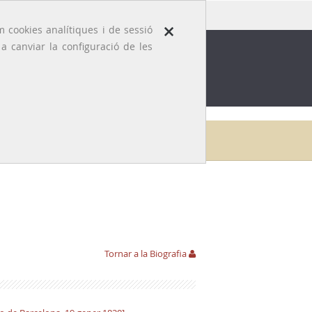
×
 cookies analítiques i de sessió
 canviar la configuració de les
ROFESSIÓ
EFEMÈRIDES MÈDIQUES
Galeria
Ramon Frau i Armendàriz
Hemeroteca
Tornar a la Biografia