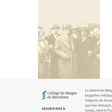
La Galeria de Met
biografies mèdiqu
l'objectiu de dona
que han destacat al
SEGUEIX-NOS A
temps, retre'ls l'