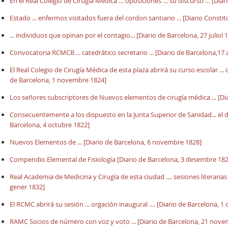
En el Real Colegio de Cirugía Médica … oposiciones … su discurso … [Diar
Estado ... enfermos visitados fuera del cordon santiario ... [Diario Const
... individuos que opinan por el contagio... [Diario de Barcelona, 27 juliol 
Convocatoria RCMCB ... catedrático secretario ... [Diario de Barcelona,17 a
El Real Colegio de Cirugía Médica de esta plaza abrirá su curso escolar ... 
de Barcelona, 1 novembre 1824]
Los señores subscriptores de Nuevos elementos de cirugía médica ... [Di
Consecuentemente a los dispuesto en la Junta Superior de Sanidad... el do
Barcelona, 4 octubre 1822]
Nuevos Elementos de ... [Diario de Barcelona, 6 novembre 1828]
Compendio Elemental de Fisiología [Diario de Barcelona, 3 desembre 182
Real Academia de Medicina y Cirugía de esta ciudad .... sesiones literarias .
gener 1832]
El RCMC abrirá su sesión ... orgación inaugural .... [Diario de Barcelona, 1
RAMC Socios de número con voz y voto ... [Diario de Barcelona, 21 nove