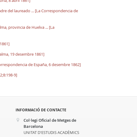
ona, 8 abril 1861]
padre del laureado ... [La Correspondencia de
lma, provincia de Huelva ... [La
 1861]
 Palma, 19 desembre 1861]
[La Correspondencia de España, 6 desembre 1862]
2;8:198-9]
INFORMACIÓ DE CONTACTE
Col·legi Oficial de Metges de
Barcelona
UNITAT D'ESTUDIS ACADÈMICS