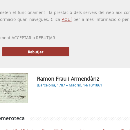
traducido por
eten el funcionament i la prestació dels serveis del web així com
ormació quan navegues. Clica
AQUÍ
per a mes informació o per a
 prement ACCEPTAR o REBUTJAR
PRESENTACIÓ
GALERIA
ALTRES GALERIES
MEMÒRIA P
Rebutjar
Inici
Ramon Frau i Armendàriz
[Barcelona, 1787 – Madrid, 14/10/1861]
emeroteca