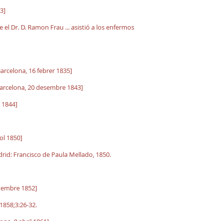
3]
e el Dr. D. Ramon Frau ... asistió a los enfermos
 Barcelona, 16 febrer 1835]
 Barcelona, 20 desembre 1843]
 1844]
iol 1850]
rid: Francisco de Paula Mellado, 1850.
etembre 1852]
858;3:26-32.