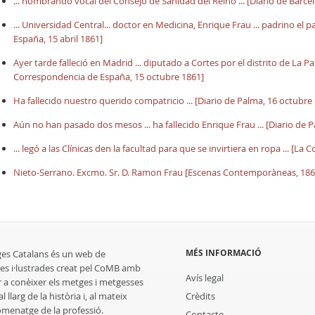
... nombrando vocal del Consejo de Sanidad del Reino ... [Diario de Barcel
... Universidad Central... doctor en Medicina, Enrique Frau ... padrino el 
España, 15 abril 1861]
Ayer tarde falleció en Madrid ... diputado a Cortes por el distrito de La Pa
Correspondencia de España, 15 octubre 1861]
Ha fallecido nuestro querido compatricio ... [Diario de Palma, 16 octubre
Aún no han pasado dos mesos ... ha fallecido Enrique Frau ... [Diario de
... legó a las Clínicas den la facultad para que se invirtiera en ropa ... 
Nieto-Serrano. Excmo. Sr. D. Ramon Frau [Escenas Contemporàneas, 186
MÉS INFORMACIÓ
ges Catalans és un web de
es i·lustrades creat pel CoMB amb
Avís legal
r a conèixer els metges i metgesses
 llarg de la història i, al mateix
Crèdits
homenatge de la professió.
Contacte