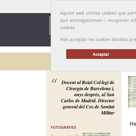
Idioma:
Català
|
Castellano
|
English
|
Français
Aquest web utilitza cookies que perm
que emmagatzemen i recuperen inf
cookies
Pots acceptar les cookies d’anàlisi
Acceptar
Galeria de metges
Docent al Reial Col·legi de
Cirurgia de Barcelona i,
anys després, al San
Carlos de Madrid. Director
general del Cos de Sanitat
Militar
H
FOTOGRAFIES