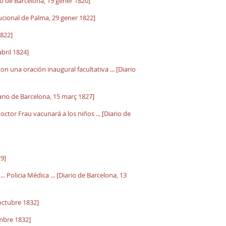
io de Barcelona, 19 gener 1820]
itucional de Palma, 29 gener 1822]
1822]
bril 1824]
con una oración inaugural facultativa ... [Diario
ario de Barcelona, 15 març 1827]
ctor Frau vacunará a los niños ... [Diario de
9]
.. Policia Médica ... [Diario de Barcelona, 13
 octubre 1832]
mbre 1832]