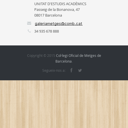
UNITAT D'ESTUDIS ACADÈMICS
Passeig de la Bonanova, 47
08017 Barcelona
34 935 678 888
Copyright © 2015
Col·legi Oficial de Metges de
Barcelona
.
Segueix-nos a: