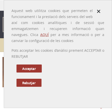
traducido por
×
Aquest web utilitza cookies que permeten el
funcionament i la prestació dels serveis del web
així com cookies analítiques i de sessió que
emmagatzemen i recuperen informació quan
navegues. Clica
AQUÍ
per a mes informació o per a
canviar la configuració de les cookies
Galeria de metges
Pots acceptar les cookies d’anàlisi prement ACCEPTAR o
REBUTJAR
Acceptar
Rebutjar
Llibert Padró i Úbeda
[Terrassa (Vallès Occidental), 25/07/1937 - Barcelona, 2017]
Tornar a la Biografia