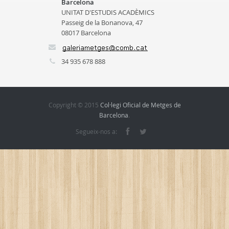
Barcelona
UNITAT D'ESTUDIS ACADÈMICS
Passeig de la Bonanova, 47
08017 Barcelona
34 935 678 888
Copyright © 2015
Col·legi Oficial de Metges de
Barcelona
.
Segueix-nos a: