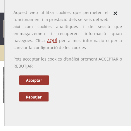
traducido por
×
Aquest web utilitza cookies que permeten el
funcionament i la prestació dels serveis del web
així com cookies analítiques i de sessió que
emmagatzemen i recuperen informació quan
navegues. Clica
AQUÍ
per a mes informació o per a
canviar la configuració de les cookies
Galeria de metges
Pots acceptar les cookies d’anàlisi prement ACCEPTAR o
REBUTJAR
Rosendo Coll i Viladevall
[Vidrà (Osona), 28/10/1875 – Barcelona, 9/07/1927]
Acceptar
Rebutjar
Tornar a la Biografia
Una vida de servei truncada prematurament