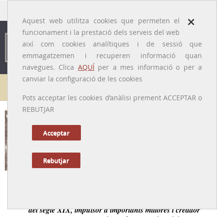
traducido por
×
Aquest web utilitza cookies que permeten el
funcionament i la prestació dels serveis del web
així com cookies analítiques i de sessió que
emmagatzemen i recuperen informació quan
navegues. Clica
AQUÍ
per a mes informació o per a
canviar la configuració de les cookies
Galeria de metges
Pots acceptar les cookies d’anàlisi prement ACCEPTAR o
REBUTJAR
Josep Viladevall i Pruna
[Mataró, 14/05/1822 – 10/04/1896]
Acceptar
Rebutjar
Tornar a la Biografia
Director de l’Hospital de Mataró en els darrers 30 anys
del segle XIX, impulsor d'importants millores i creador