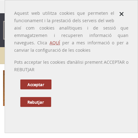
traducido por
×
Aquest web utilitza cookies que permeten el
funcionament i la prestació dels serveis del web
així com cookies analítiques i de sessió que
emmagatzemen i recuperen informació quan
navegues. Clica
AQUÍ
per a mes informació o per a
canviar la configuració de les cookies
Galeria de metges
Pots acceptar les cookies d’anàlisi prement ACCEPTAR o
REBUTJAR
Acceptar
Rebutjar
Jacme d' Agramont [o Jaume d'Agramunt]
[Lleida, ? - 1349]
Tornar a la Biografia