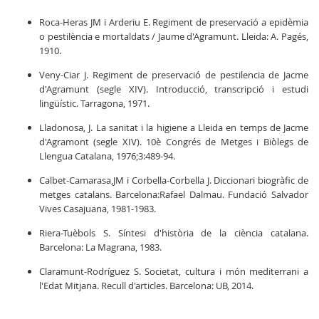
Roca-Heras JM i Arderiu E. Regiment de preservació a epidèmia
o pestilència e mortaldats / Jaume d'Agramunt. Lleida: A. Pagés,
1910.
Veny-Ciar J. Regiment de preservació de pestilencia de Jacme
d'Agramunt (segle XIV). Introducció, transcripció i estudi
lingüístic. Tarragona, 1971.
Lladonosa, J. La sanitat i la higiene a Lleida en temps de Jacme
d'Agramont (segle XIV). 10è Congrés de Metges i Biòlegs de
Llengua Catalana, 1976;3:489-94.
Calbet-Camarasa,JM i Corbella-Corbella J. Diccionari biogràfic de
metges catalans. Barcelona:Rafael Dalmau. Fundació Salvador
Vives Casajuana, 1981-1983.
Riera-Tuèbols S. Síntesi d'història de la ciència catalana.
Barcelona: La Magrana, 1983.
Claramunt-Rodríguez S. Societat, cultura i món mediterrani a
l'Edat Mitjana. Recull d'articles. Barcelona: UB, 2014.