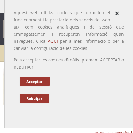
traducido por
×
Aquest web utilitza cookies que permeten el
funcionament i la prestació dels serveis del web
així com cookies analítiques i de sessió que
emmagatzemen i recuperen informació quan
navegues. Clica
AQUÍ
per a mes informació o per a
canviar la configuració de les cookies
Galeria de metges
Pots acceptar les cookies d’anàlisi prement ACCEPTAR o
REBUTJAR
Acceptar
Rebutjar
Serafina Valls i Pla
[Balaguer (Noguera), 08/07/1906 – Martorell (Baix Llobregat),
13/12/1994]
Tornar a la Biografia