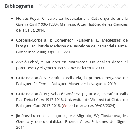
Bibliografia
Hervás-Puyal, C. La xarxa hospitalària a Catalunya durant la
Guerra Civil (1936-1939). Manresa: Arxiu Històric de les Ciències
de la Salut, 2014.
Corbella-Corbella, J; Domènech –Llaberia, E. Metgesses de
l’antiga Facultat de Medicina de Barcelona del carrer del Carme.
Gimbernat. 2000; 33(1):203-220.
Aixelà-Cabré, Y. Mujeres en Marruecos. Un análisis desde el
parentesco y el genero. Barcelona: Bellaterra, 2000.
Ortíz-Baldomà N. Serafina Valls Pla, la primera metgessa de
Balaguer. En Femní. Balaguer: Museu de la Noguera, 2019.
Ortíz-Baldomà, N.; Sabaté-Giménez, J. (Tutoria). Serafina Valls
Pla. Treball Curs 1917-1918. Universitat de Vic. Institut Ciutat de
Balaguer. Curs 2017-2018. [
Web
, darrer accés 09/02/2024]
Jiménez-Lucena, I.; Lugones, M.; Mignolo, W.; Tlostanova, M.
Género y descolonialidad. Buenos Aires: Ediciones del Signo,
2014.