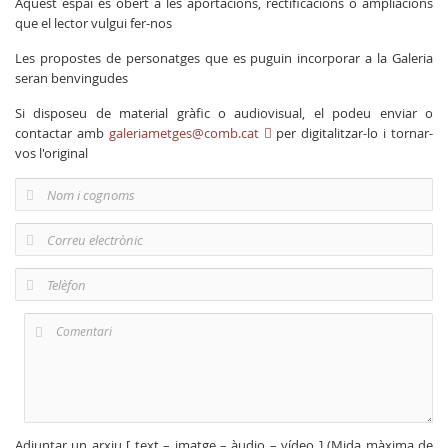
Aquest espai és obert a les aportacions, rectificacions o ampliacions
que el lector vulgui fer-nos
Les propostes de personatges que es puguin incorporar a la Galeria
seran benvingudes
Si disposeu de material gràfic o audiovisual, el podeu enviar o
contactar amb
galeriametges@comb.cat
per digitalitzar-lo i tornar-
vos l'original
Adjuntar un arxiu [ text – imatge – àudio – vídeo ] (Mida màxima de