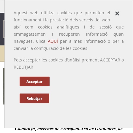
traducido por
×
Aquest web utilitza cookies que permeten el
funcionament i la prestació dels serveis del web
així com cookies analítiques i de sessió que
emmagatzemen i recuperen informació quan
navegues. Clica
AQUÍ
per a mes informació o per a
canviar la configuració de les cookies
Galeria de metges
Pots acceptar les cookies d’anàlisi prement ACCEPTAR o
REBUTJAR
Francesc Fàbregas i Mas
[Barcelona, 11/11/1857 - 15/12/1933]
Acceptar
Rebutjar
Tornar a la Biografia
Metge pioner i promotor de l’automobilisme a
Catalunya, mecenes de l’Hospital-Asil de Granollers, de