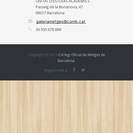
UNITAT D'ESTUDIS ACADÈMICS
Passeig de la Bonanova, 47
08017 Barcelona
34 935 678 888
Copyright © 2015
Col·legi Oficial de Metges de
Barcelona
.
Segueix-nos a: