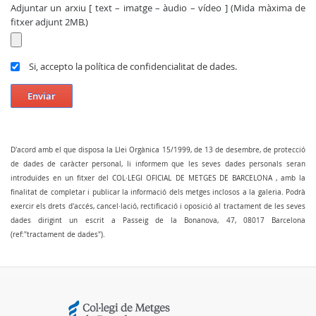
Adjuntar un arxiu [ text – imatge – àudio – vídeo ] (Mida màxima de
fitxer adjunt 2MB.)
Si, accepto la política de confidencialitat de dades.
Enviar
D'acord amb el que disposa la Llei Orgànica 15/1999, de 13 de desembre, de protecció
de dades de caràcter personal, li informem que les seves dades personals seran
introduïdes en un fitxer del COL·LEGI OFICIAL DE METGES DE BARCELONA , amb la
finalitat de completar i publicar la informació dels metges inclosos a la galeria. Podrà
exercir els drets d'accés, cancel·lació, rectificació i oposició al tractament de les seves
dades dirigint un escrit a Passeig de la Bonanova, 47, 08017 Barcelona
(ref:"tractament de dades").