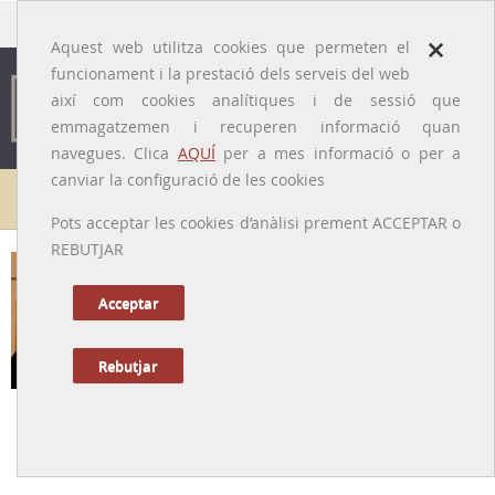
traducido por
×
Aquest web utilitza cookies que permeten el
funcionament i la prestació dels serveis del web
així com cookies analítiques i de sessió que
emmagatzemen i recuperen informació quan
navegues. Clica
AQUÍ
per a mes informació o per a
canviar la configuració de les cookies
Galeria de metges
Pots acceptar les cookies d’anàlisi prement ACCEPTAR o
REBUTJAR
Francesc Freixa i Sanfeliu
[Barcelona, 1931 – 2012]
Acceptar
Rebutjar
Tornar a la Biografia
Capdavanter a Espanya de la lluita contra l'alcoholisme