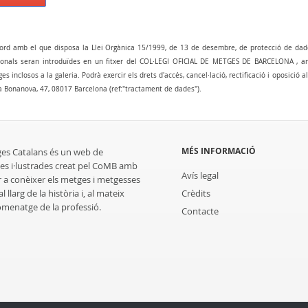
ord amb el que disposa la Llei Orgànica 15/1999, de 13 de desembre, de protecció de dad
onals seran introduïdes en un fitxer del COL·LEGI OFICIAL DE METGES DE BARCELONA , amb 
es inclosos a la galeria. Podrà exercir els drets d'accés, cancel·lació, rectificació i oposició 
a Bonanova, 47, 08017 Barcelona (ref:"tractament de dades").
MÉS INFORMACIÓ
ges Catalans és un web de
es i·lustrades creat pel CoMB amb
Avís legal
r a conèixer els metges i metgesses
 llarg de la història i, al mateix
Crèdits
homenatge de la professió.
Contacte