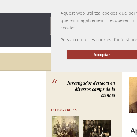
Idioma:
Català
|
Castellano
|
English
|
Français
Aquest web utilitza cookies que perm
que emmagatzemen i recuperen inf
cookies
Pots acceptar les cookies d’anàlisi
Acceptar
Galeria de metges
Investigador destacat en
diversos camps de la
ciència
FOTOGRAFIES
A