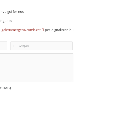
r vulgui fer-nos
vingudes
b
galeriametges@comb.cat
per digitalitzar-lo i
nt 2MB.)