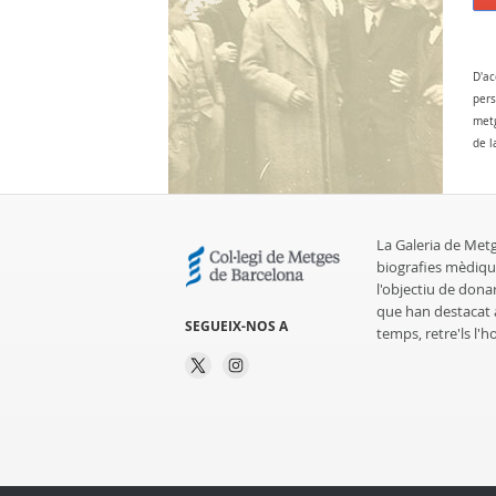
D'ac
pers
metg
de l
La Galeria de Met
biografies mèdiqu
l'objectiu de dona
que han destacat al
SEGUEIX-NOS A
temps, retre'ls l'