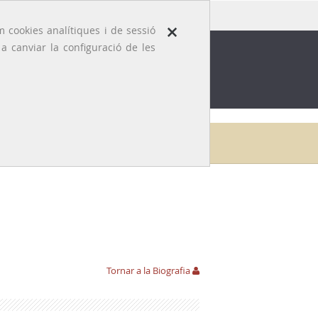
×
 cookies analítiques i de sessió
 canviar la configuració de les
ROFESSIÓ
EFEMÈRIDES MÈDIQUES
Galeria
Innocent Paulí i Galceran
Aportacions
Tornar a la Biografia