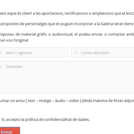
est espai és obert a les aportacions, rectificacions o ampliacions que el lecto
 propostes de personatges que es puguin incorporar a la Galeria seran ben
disposeu de material gràfic o audiovisual, el podeu enviar o contactar am
nar-vos l'original
untar un arxiu [ text – imatge – àudio – vídeo ] (Mida màxima de fitxer adju
Si, accepto la política de confidencialitat de dades.
Enviar