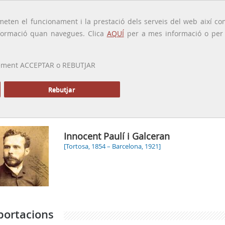
traducido por
eten el funcionament i la prestació dels serveis del web així com
ormació quan navegues. Clica
AQUÍ
per a mes informació o per a
 prement ACCEPTAR o REBUTJAR
PRESENTACIÓ
GALERIA
ALTRES GALERIES
MEMÒRIA P
Rebutjar
Inici
Innocent Paulí i Galceran
[Tortosa, 1854 – Barcelona, 1921]
portacions