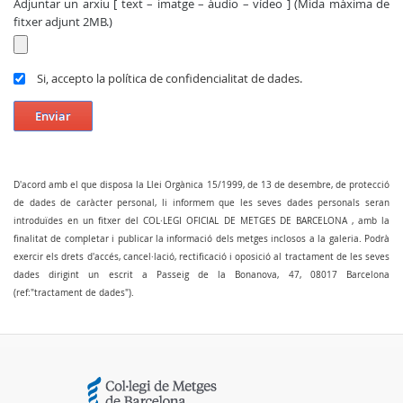
Adjuntar un arxiu [ text – imatge – àudio – vídeo ] (Mida màxima de
fitxer adjunt 2MB.)
Si, accepto la política de confidencialitat de dades.
Enviar
D'acord amb el que disposa la Llei Orgànica 15/1999, de 13 de desembre, de protecció
de dades de caràcter personal, li informem que les seves dades personals seran
introduïdes en un fitxer del COL·LEGI OFICIAL DE METGES DE BARCELONA , amb la
finalitat de completar i publicar la informació dels metges inclosos a la galeria. Podrà
exercir els drets d'accés, cancel·lació, rectificació i oposició al tractament de les seves
dades dirigint un escrit a Passeig de la Bonanova, 47, 08017 Barcelona
(ref:"tractament de dades").