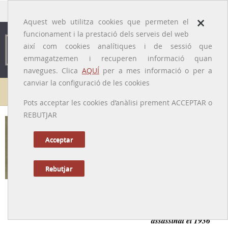
traducido por
×
Aquest web utilitza cookies que permeten el
funcionament i la prestació dels serveis del web
així com cookies analítiques i de sessió que
emmagatzemen i recuperen informació quan
navegues. Clica
AQUÍ
per a mes informació o per a
canviar la configuració de les cookies
Galeria de metges
Pots acceptar les cookies d’anàlisi prement ACCEPTAR o
REBUTJAR
Francesc Santacana i Romeu
[Martorell, 08/08/1883 – 18/09/1936]
Acceptar
Rebutjar
Tornar a la Biografia
Metge, museòleg i cooperativista, prohom de Martorell
assassinat el 1936