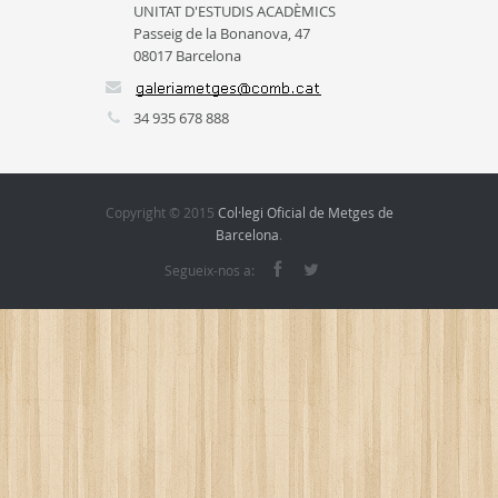
UNITAT D'ESTUDIS ACADÈMICS
Passeig de la Bonanova, 47
08017 Barcelona
34 935 678 888
Copyright © 2015
Col·legi Oficial de Metges de
Barcelona
.
Segueix-nos a: